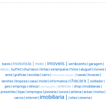
imoveis |
motorista |
moto |
bares |
sertãozinho |
garagem |
diaria |
buffet |
churrasco |
tintas |
estamparia |
fotos |
aluguel |
moveis |
area |
graficas |
escolas |
carro |
|
casas |
locacao |
casa para alugar |
chacara |
lanches |
limpeza |
casa |
motel |
informatica |
soldador |
antenas |
gws |
emprego |
clinica |
chop |
imobiliarias |
cachaçaria |
presentes |
lojas |
empregos |
pizzaria |
cursos |
antena |
areas |
motos |
imobiliaria |
carros |
internet |
|
sites |
cinema |