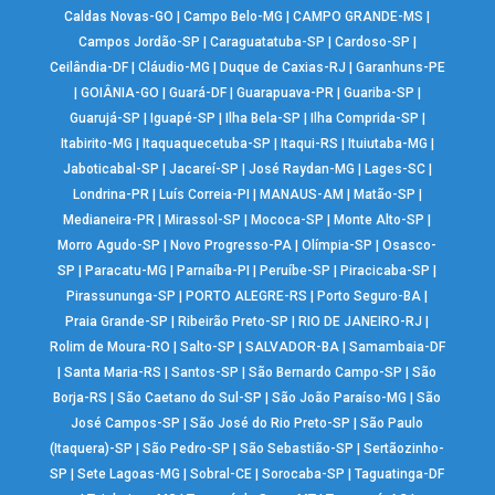
Caldas Novas-GO
|
Campo Belo-MG
|
CAMPO GRANDE-MS
|
Campos Jordão-SP
|
Caraguatatuba-SP
|
Cardoso-SP
|
Ceilândia-DF
|
Cláudio-MG
|
Duque de Caxias-RJ
|
Garanhuns-PE
|
GOIÂNIA-GO
|
Guará-DF
|
Guarapuava-PR
|
Guariba-SP
|
Guarujá-SP
|
Iguapé-SP
|
Ilha Bela-SP
|
Ilha Comprida-SP
|
Itabirito-MG
|
Itaquaquecetuba-SP
|
Itaqui-RS
|
Ituiutaba-MG
|
Jaboticabal-SP
|
Jacareí-SP
|
José Raydan-MG
|
Lages-SC
|
Londrina-PR
|
Luís Correia-PI
|
MANAUS-AM
|
Matão-SP
|
Medianeira-PR
|
Mirassol-SP
|
Mococa-SP
|
Monte Alto-SP
|
Morro Agudo-SP
|
Novo Progresso-PA
|
Olímpia-SP
|
Osasco-
SP
|
Paracatu-MG
|
Parnaíba-PI
|
Peruíbe-SP
|
Piracicaba-SP
|
Pirassununga-SP
|
PORTO ALEGRE-RS
|
Porto Seguro-BA
|
Praia Grande-SP
|
Ribeirão Preto-SP
|
RIO DE JANEIRO-RJ
|
Rolim de Moura-RO
|
Salto-SP
|
SALVADOR-BA
|
Samambaia-DF
|
Santa Maria-RS
|
Santos-SP
|
São Bernardo Campo-SP
|
São
Borja-RS
|
São Caetano do Sul-SP
|
São João Paraíso-MG
|
São
José Campos-SP
|
São José do Rio Preto-SP
|
São Paulo
(Itaquera)-SP
|
São Pedro-SP
|
São Sebastião-SP
|
Sertãozinho-
SP
|
Sete Lagoas-MG
|
Sobral-CE
|
Sorocaba-SP
|
Taguatinga-DF