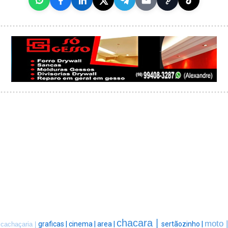
chacara |
moto |
graficas |
cinema |
area |
sertãozinho |
cachaçaria |