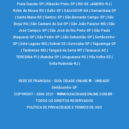
Praia Grande-SP
|
Ribeirão Preto-SP
|
RIO DE JANEIRO-RJ
|
Rolim de Moura-RO
|
Salto-SP
|
SALVADOR-BA
|
Samambaia-DF
|
Santa Maria-RS
|
Santos-SP
|
São Bernardo Campo-SP
|
São
Borja-RS
|
São Caetano do Sul-SP
|
São João Paraíso-MG
|
São
José Campos-SP
|
São José do Rio Preto-SP
|
São Paulo
(Itaquera)-SP
|
São Pedro-SP
|
São Sebastião-SP
|
Sertãozinho-
SP
|
Sete Lagoas-MG
|
Sobral-CE
|
Sorocaba-SP
|
Taguatinga-DF
|
Taiobeiras-MG
|
Tangará da Serra-MT
|
Tarauacá-AC
|
TERESINA-PI
|
Ubatuba-SP
|
Uruguaiana-RS
|
Vila Velha-ES
|
Volta Redonda-RJ
|
REDE DE FRANQUIA - GUIA CIDADE ONLINE ® - UNIDADE:
Sertãozinho-SP
COPYRIGHT • 2006-2021 -
WWW.GUIACIDADEONLINE.COM.BR
-
TODOS OS DIREITOS RESERVADOS
POLÍTICA DE PRIVACIDADE E TERMOS DE USO