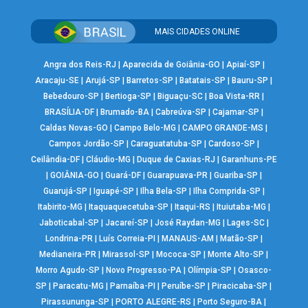
MAIS CIDADES ONLINE
Angra dos Reis-RJ
|
Aparecida de Goiânia-GO
|
Apiaí-SP
|
Aracaju-SE
|
Arujá-SP
|
Barretos-SP
|
Batatais-SP
|
Bauru-SP
|
Bebedouro-SP
|
Bertioga-SP
|
Biguaçu-SC
|
Boa Vista-RR
|
BRASÍLIA-DF
|
Brumado-BA
|
Cabreúva-SP
|
Cajamar-SP
|
Caldas Novas-GO
|
Campo Belo-MG
|
CAMPO GRANDE-MS
|
Campos Jordão-SP
|
Caraguatatuba-SP
|
Cardoso-SP
|
Ceilândia-DF
|
Cláudio-MG
|
Duque de Caxias-RJ
|
Garanhuns-PE
|
GOIÂNIA-GO
|
Guará-DF
|
Guarapuava-PR
|
Guariba-SP
|
Guarujá-SP
|
Iguapé-SP
|
Ilha Bela-SP
|
Ilha Comprida-SP
|
Itabirito-MG
|
Itaquaquecetuba-SP
|
Itaqui-RS
|
Ituiutaba-MG
|
Jaboticabal-SP
|
Jacareí-SP
|
José Raydan-MG
|
Lages-SC
|
Londrina-PR
|
Luís Correia-PI
|
MANAUS-AM
|
Matão-SP
|
Medianeira-PR
|
Mirassol-SP
|
Mococa-SP
|
Monte Alto-SP
|
Morro Agudo-SP
|
Novo Progresso-PA
|
Olímpia-SP
|
Osasco-
SP
|
Paracatu-MG
|
Parnaíba-PI
|
Peruíbe-SP
|
Piracicaba-SP
|
Pirassununga-SP
|
PORTO ALEGRE-RS
|
Porto Seguro-BA
|