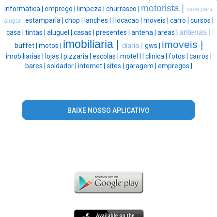
motorista |
informatica |
emprego |
limpeza |
churrasco |
casa para
estamparia |
chop |
lanches |
|
locacao |
moveis |
carro |
cursos |
alugar |
antenas |
casa |
tintas |
aluguel |
casas |
presentes |
antena |
areas |
imobiliaria |
imoveis |
buffet |
motos |
diaria |
gws |
imobiliarias |
lojas |
pizzaria |
escolas |
motel |
|
clinica |
fotos |
carros |
bares |
soldador |
internet |
sites |
garagem |
empregos |
BAIXE NOSSO APLICATIVO